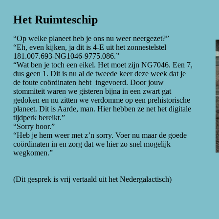
Het Ruimteschip
“Op welke planeet heb je ons nu weer neergezet?”
“Eh, even kijken, ja dit is 4-E uit het zonnestelstel
181.007.693-NG1046-9775.086.”
“Wat ben je toch een eikel. Het moet zijn NG7046. Een 7,
dus geen 1. Dit is nu al de tweede keer deze week dat je
de foute coördinaten hebt ingevoerd. Door jouw
stommiteit waren we gisteren bijna in een zwart gat
gedoken en nu zitten we verdomme op een prehistorische
planeet. Dit is Aarde, man. Hier hebben ze net het digitale
tijdperk bereikt.”
“Sorry hoor.”
“Heb je hem weer met z’n sorry. Voer nu maar de goede
coördinaten in en zorg dat we hier zo snel mogelijk
wegkomen.”
(Dit gesprek is vrij vertaald uit het Nedergalactisch)