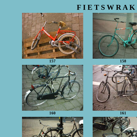
F I E T S W R A K 
157
158
160
161