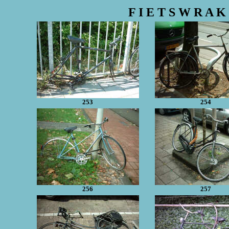
F I E T S W R A K 
253
254
256
257